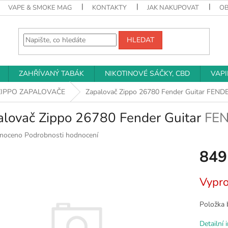
VAPE & SMOKE MAG
KONTAKTY
JAK NAKUPOVAT
O
HLEDAT
ZAHŘÍVANÝ TABÁK
NIKOTINOVÉ SÁČKY, CBD
VAP
ZIPPO ZAPALOVAČE
Zapalovač Zippo 26780 Fender Guitar
FEND
alovač Zippo 26780 Fender Guitar
FE
né
noceno
Podrobnosti hodnocení
ní
849
u
Měrná
Vypr
cena:
k.
Položka 
Detailní 