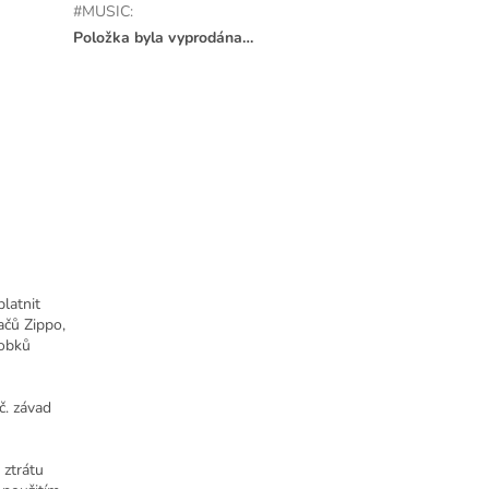
#MUSIC
:
Položka byla vyprodána…
latnit
ačů Zippo,
robků
č. závad
 ztrátu