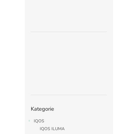
Přeskočit
Kategorie
kategorie
IQOS
IQOS ILUMA