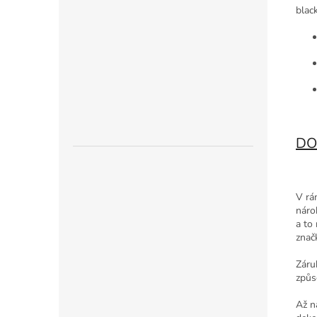
blac
DO
V rá
náro
a to
znač
Záru
způs
Až n