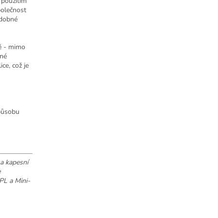
 použitím
polečnost
odobné
tě - mimo
žné
ce, což je
způsobu
a kapesní
e
PL a Mini-