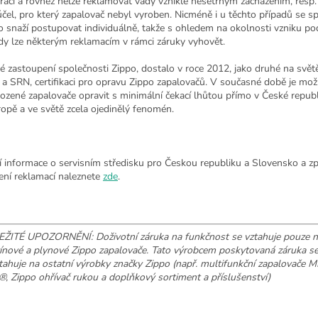
rací a rovněž nelze reklamovat vady vzniklé nešetrným zacházením, resp.
účel, pro který zapalovač nebyl vyroben. Nicméně i u těchto případů se s
o snaží postupovat individuálně, takže s ohledem na okolnosti vzniku p
dy lze některým reklamacím v rámci záruky vyhovět.
é zastoupení společnosti Zippo, dostalo v roce 2012, jako druhé na svě
a SRN, certifikaci pro opravu Zippo zapalovačů. V současné době je mo
ozené zapalovače opravit s minimální čekací lhůtou přímo v České republi
ropě a ve světě zcela ojedinělý fenomén.
ší informace o servisním středisku pro Českou republiku a Slovensko a 
zení reklamací naleznete
zde
.
ŽITÉ UPOZORNĚNÍ: Doživotní záruka na funkčnost se vztahuje pouze n
ínové a plynové Zippo zapalovače. Tato výrobcem poskytovaná záruka s
tahuje na ostatní výrobky značky Zippo (např. multifunkční zapalovače M
, Zippo ohřívač rukou a doplňkový sortiment a příslušenství)