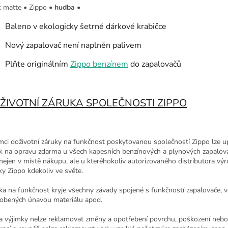
k matte
•
Zippo
•
hudba
•
Baleno v ekologicky šetrné dárkové krabičce
Nový zapalovač není naplněn palivem
Plňte originálním
Zippo benzínem
do zapalovačů
ŽIVOTNÍ ZÁRUKA SPOLEČNOSTI ZIPPO
mci doživotní záruky na funkčnost poskytovanou společností Zippo lze up
k na opravu zdarma u všech kapesních benzínových a plynových zapalov
 nejen v místě nákupu, ale u kteréhokoliv autorizovaného distributora vý
ky Zippo kdekoliv ve světe.
ka na funkčnost kryje všechny závady spojené s funkčností zapalovače, v
obených únavou materiálu apod.
a výjimky nelze reklamovat změny a opotřebení povrchu, poškození nebo