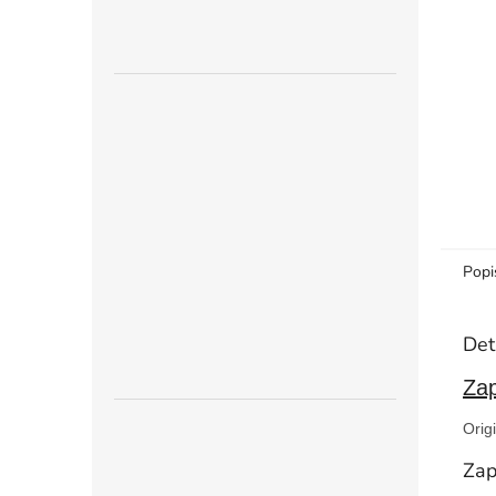
n
e
l
Popi
Det
Zap
Orig
Zap