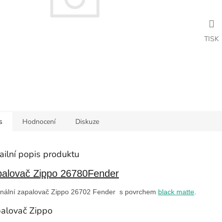
TISK
s
Hodnocení
Diskuze
ailní popis produktu
alovač Zippo 26780Fender
inální zapalovač Zippo 26702 Fender s povrchem
black matte
.
alovač Zippo