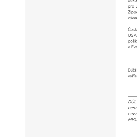
deko
pro 
Zipp
záva
Česk
USA 
pošk
v Ev
Bliž
vyří
DŮLE
benz
nevz
MPL®