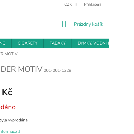
BCHODNÍ PODMÍNKY
PODMÍNKY OCHRANY OSOBNÍCH ÚDAJŮ
CZK
Přihlášení
NÁKUPNÍ
Prázdný košík
KOŠÍK
ING
CIGARETY
TABÁKY
DÝMKY, VODNÍ DÝMKY
ER MOTIV
NDER MOTIV
001-001-1228
 Kč
odáno
byla vyprodána…
informace