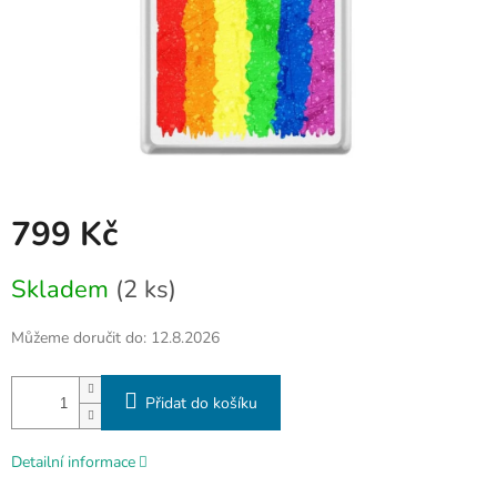
799 Kč
Měrná
Skladem
(2 ks)
cena:
Můžeme doručit do:
12.8.2026
Přidat do košíku
Detailní informace