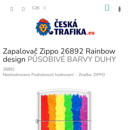
Přejít
NÁKU
na
CZK
obsah
KOŠÍK
Zapalovač Zippo 26892 Rainbow
design
PŮSOBIVÉ BARVY DUHY
26892
Průměrné
Neohodnoceno
Podrobnosti hodnocení
Značka:
ZIPPO
hodnocení
produktu
je
0,0
z
5
hvězdiček.