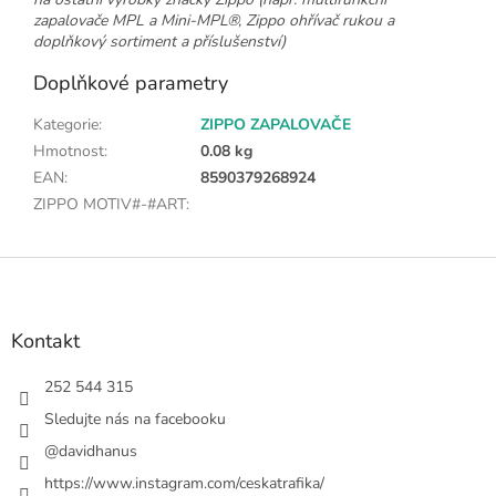
zapalovače MPL a Mini-MPL®, Zippo ohřívač rukou a
doplňkový sortiment a příslušenství)
Doplňkové parametry
Kategorie
:
ZIPPO ZAPALOVAČE
Hmotnost
:
0.08 kg
EAN
:
8590379268924
ZIPPO MOTIV#-#ART
:
Z
á
p
a
Kontakt
t
í
252 544 315
Sledujte nás na facebooku
@davidhanus
https://www.instagram.com/ceskatrafika/