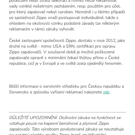
poškození nebo ztrátu dekorací a rovněž nelze reklamovat
vady vzniklé nešetrným zacházením, resp. použitím pro účel,
pro který zapalovač nebyl vyroben. Nicméně i u těchto případů
se společnost Zippo snaží postupovat individuálně, takže s
ohledem na okolnosti vzniku podobné závady lze některým
reklamacím v rámci záruky vyhovět.
České zastoupení společnosti Zippo, dostalo v roce 2012, jako
druhé na světě - mimo USA a SRN, certifikaci pro opravu
Zippo zapalovačů. V současné době je možné poškozené
zapalovače opravit s minimální čekací lhůtou přímo v České
republice, což je v Evropě a ve světě zcela ojedinělý fenomén.
Bližší informace o servisním středisku pro Českou republiku a
Slovensko a způsobu vyřízení reklamací naleznete
zde
.
DŮLEŽITÉ UPOZORNĚNÍ: Doživotní záruka na funkčnost se
vztahuje pouze na kapesní benzínové a plynové Zippo
zapalovače. Tato výrobcem poskytovaná záruka se nevztahuje
na ostatní výrobky značky Zippo (např. multifunkční