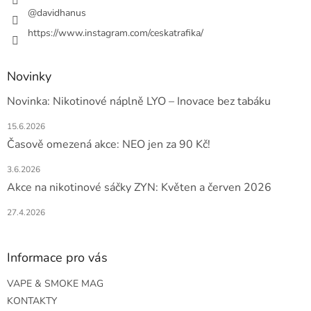
v
@davidhanus
k
y
https://www.instagram.com/ceskatrafika/
v
ý
p
Novinky
i
s
Novinka: Nikotinové náplně LYO – Inovace bez tabáku
u
15.6.2026
Časově omezená akce: NEO jen za 90 Kč!
3.6.2026
Akce na nikotinové sáčky ZYN: Květen a červen 2026
27.4.2026
Informace pro vás
VAPE & SMOKE MAG
KONTAKTY