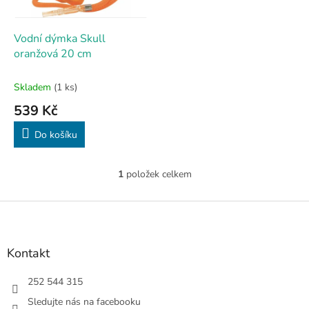
r
u
o
k
d
t
Vodní dýmka Skull
u
ů
oranžová 20 cm
k
t
Skladem
(1 ks)
ů
539 Kč
Do košíku
1
položek celkem
O
v
l
Z
á
á
d
p
a
a
Kontakt
c
t
í
í
252 544 315
p
r
Sledujte nás na facebooku