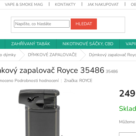
VAPE & SMOKE MAG
KONTAKTY
JAK NAKUPOVAT
O
HLEDAT
ZAHŘÍVANÝ TABÁK
NIKOTINOVÉ SÁČKY, CBD
VAP
ro dýmky
DÝMKOVÉ ZAPALOVAČE
Dýmkový zapalovač Roy
kový zapalovač Royce 35486
35486
né
noceno
Podrobnosti hodnocení
Značka:
ROYCE
ní
249
u
Měrná
Skla
cena:
k.
Můžeme d