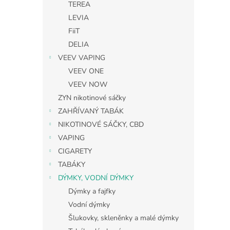
TEREA
LEVIA
FiiT
DELIA
VEEV VAPING
VEEV ONE
VEEV NOW
ZYN nikotinové sáčky
ZAHŘÍVANÝ TABÁK
NIKOTINOVÉ SÁČKY, CBD
VAPING
CIGARETY
TABÁKY
DÝMKY, VODNÍ DÝMKY
Dýmky a fajfky
Vodní dýmky
Šlukovky, skleněnky a malé dýmky