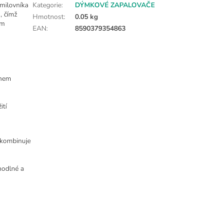
 milovníka
Kategorie
:
DÝMKOVÉ ZAPALOVAČE
, čímž
Hmotnost
:
0.05 kg
ým
EAN
:
8590379354863
ěhem
ití
 kombinuje
hodlné a