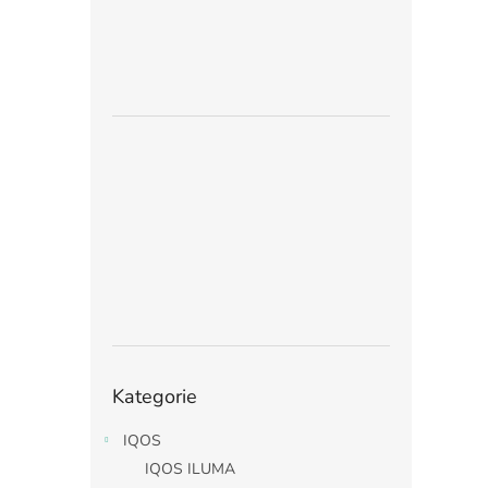
Přeskočit
Kategorie
kategorie
IQOS
IQOS ILUMA