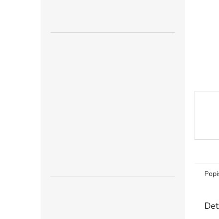
n
e
l
Popi
Det