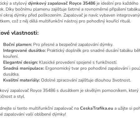
tický a stylový
dýmkový zapalovač Royce 35486
je ideální pro každého
k. Díky bočnímu plamenu zajišťuje šetrné a rovnoměrné připálení tabáku
ní okraj dýmky před poškozením. Zapalovač je navíc vybaven integrovan
tkem, což z něj dělá multifunkční nástroj pro pohodlný kouřící rituál.
čové vlastnosti:
Boční plamen:
Pro přesné a bezpečné zapalování dýmky.
Integrované dusátko:
Praktický doplněk pro snadné dusání tabáku b
kouření.
Elegantní design:
Klasické provedení spojené s funkčností.
Snadná manipulace:
Ergonomický tvar pro pohodlné zapalování i použ
dusátka.
Kvalitní materiály:
Odolné zpracování zajišťuje dlouhou životnost.
ový zapalovač Royce 35486 s dusátkem je skvělým pomocníkem, který
ičnost a styl.
dnejte si tento multifunkční zapalovač na
CeskaTrafika.eu
a užijte si po
né zapalování vaší oblíbené dýmky!