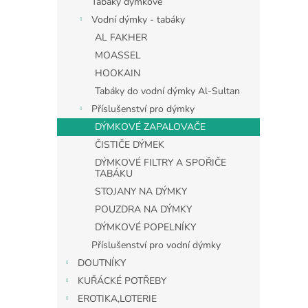
Tabáky dýmkové
Vodní dýmky - tabáky
AL FAKHER
MOASSEL
HOOKAIN
Tabáky do vodní dýmky Al-Sultan
Příslušenství pro dýmky
DÝMKOVÉ ZAPALOVAČE
ČISTIČE DÝMEK
DÝMKOVÉ FILTRY A SPOŘIČE
TABÁKU
STOJANY NA DÝMKY
POUZDRA NA DÝMKY
DÝMKOVÉ POPELNÍKY
Příslušenství pro vodní dýmky
DOUTNÍKY
KUŘÁCKÉ POTŘEBY
EROTIKA,LOTERIE