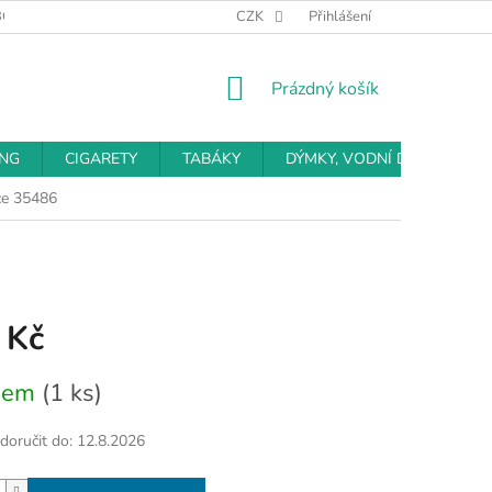
BCHODNÍ PODMÍNKY
PODMÍNKY OCHRANY OSOBNÍCH ÚDAJŮ
CZK
Přihlášení
NÁKUPNÍ
Prázdný košík
KOŠÍK
ING
CIGARETY
TABÁKY
DÝMKY, VODNÍ DÝMKY
ce 35486
 Kč
dem
(1 ks)
oručit do:
12.8.2026