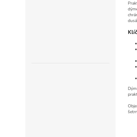
Prak
dýme
chrá
dusá
Klí
Dýmk
prakt
Obje
šetr