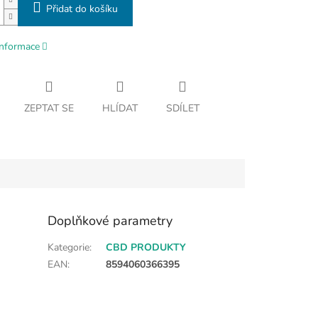
Přidat do košíku
informace
ZEPTAT SE
HLÍDAT
SDÍLET
Doplňkové parametry
Kategorie
:
CBD PRODUKTY
EAN
:
8594060366395