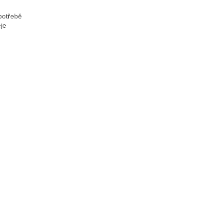
potřebě
je