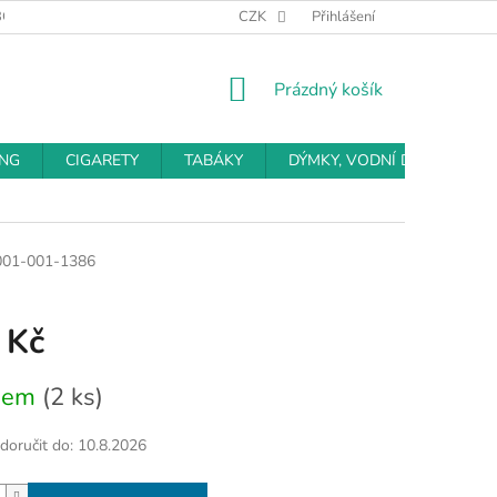
BCHODNÍ PODMÍNKY
PODMÍNKY OCHRANY OSOBNÍCH ÚDAJŮ
CZK
Přihlášení
NÁKUPNÍ
Prázdný košík
KOŠÍK
ING
CIGARETY
TABÁKY
DÝMKY, VODNÍ DÝMKY
001-001-1386
 Kč
dem
(2 ks)
oručit do:
10.8.2026