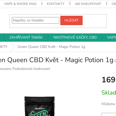
VAPE & SMOKE MAG
KONTAKTY
JAK NAKUPOVAT
O
HLEDAT
ZAHŘÍVANÝ TABÁK
NIKOTINOVÉ SÁČKY, CBD
VAP
UKTY
Green Queen CBD Květ - Magic Potion 1g
en Queen CBD Květ - Magic Potion 1g
né
noceno
Podrobnosti hodnocení
ní
169
u
Měrná
Skla
cena:
k.
Můžeme d