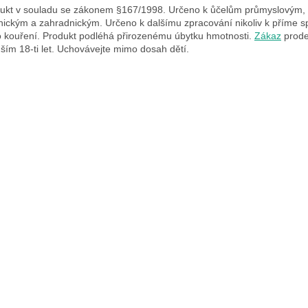
ukt v souladu se zákonem §167/1998. Určeno k ůčelům průmyslovým,
nickým a zahradnickým. Určeno k dalšímu zpracování nikoliv k příme s
 kouření. Produkt podléhá přirozenému úbytku hmotnosti.
Zákaz
prode
ším 18-ti let. Uchovávejte mimo dosah dětí.