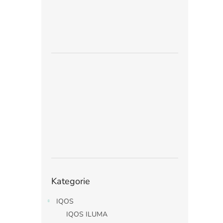
Přeskočit
Kategorie
kategorie
IQOS
IQOS ILUMA