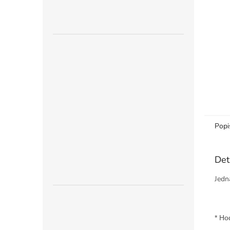
n
e
l
Popi
Det
Jedn
* Ho