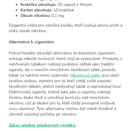
Krabička obsahuje:
20 cigaret s filtrem
Karton obsahuje:
10 krabiček
Obsah nikotinu:
0,1 mg
Elegantní volba pro náročné kuřáky, kteří oceňují jemný profil a
nízký obsah nikotinu.
Alternativa k cigaretám:
Pokud hledáte zdravější alternativu ke klasickým cigaretám,
existuje několik možností, které stojí za vyzkoušení. Produkty s
nahřívaným tabákem nabízejí podobný zážitek jako tradiční
cigarety, ale s menším množstvím škodlivých látek, protože
tabák se nahřívá místo spalování.
Nikotinové sáčky
jsou další
skvělou volbou, zejména pro ty, kteří chtějí snížit expozici
škodlivým látkám, jelikož neobsahují tabák a neprodukují kouř.
Elektronické cigarety, známé také jako e-cigarety, nabízejí
širokou škálu chutí a umožňují kontrolu nad množstvím
nikotinu, což je ideální pro ty, kteří chtějí postupně snižovat
svou závislost. Tyto alternativy mohou být méně škodlivé a
zároveň uspokojí potřebu po nikotinu.
Zákaz prodeje tabákových výrobků
,