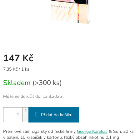
147 Kč
Měrná
7,35 Kč / 1 ks
cena:
Skladem
(>300 ks)
Můžeme doručit do:
12.8.2026
Přidat do košíku
Prémiové slim cigarety od řecké firmy
George Karelias
& Son. 20 ks
v balení, 10 krabiček v kartonu. Nízký obsah nikotinu 0,1 mg