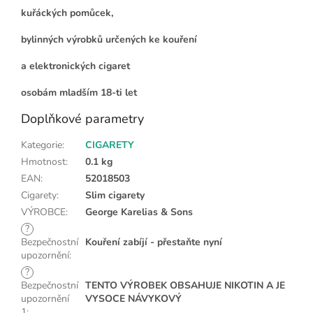
kuřáckých pomůcek,
bylinných výrobků určených ke kouření
a elektronických cigaret
osobám mladším 18-ti let
Doplňkové parametry
Kategorie
:
CIGARETY
Hmotnost
:
0.1 kg
EAN
:
52018503
Cigarety
:
Slim cigarety
VÝROBCE
:
George Karelias & Sons
?
Bezpečnostní
Kouření zabíjí - přestaňte nyní
upozornění
:
?
Bezpečnostní
TENTO VÝROBEK OBSAHUJE NIKOTIN A JE
upozornění
VYSOCE NÁVYKOVÝ
1
: