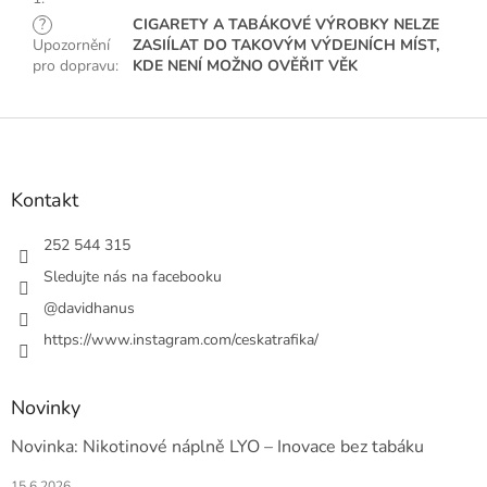
?
CIGARETY A TABÁKOVÉ VÝROBKY NELZE
Upozornění
ZASIÍLAT DO TAKOVÝM VÝDEJNÍCH MÍST,
pro dopravu
:
KDE NENÍ MOŽNO OVĚŘIT VĚK
Z
á
p
a
Kontakt
t
í
252 544 315
Sledujte nás na facebooku
@davidhanus
https://www.instagram.com/ceskatrafika/
Novinky
Novinka: Nikotinové náplně LYO – Inovace bez tabáku
15.6.2026