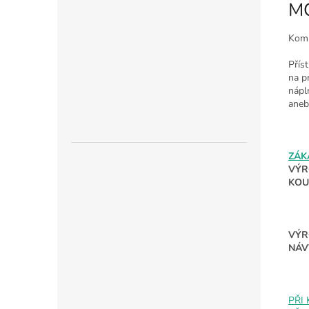
M
Komp
Příst
na p
náp
ane
ZÁK
VÝR
KOU
VÝR
NÁV
PŘI