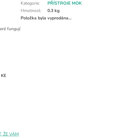
Kategorie
:
PŘÍSTROJE MOK
Hmotnost
:
0.3 kg
Položka byla vyprodána…
teré fungují
 KE
, ŽE VÁM