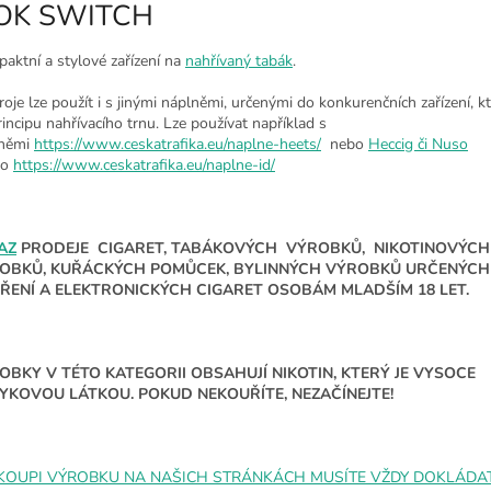
OK SWITCH
aktní a stylové zařízení na
nahřívaný tabák
.
roje lze použít i s jinými náplněmi, určenými do konkurenčních zařízení, k
rincipu nahřívacího trnu. Lze používat například s
lněmi
https://www.ceskatrafika.eu/naplne-heets/
nebo
Heccig či Nuso
bo
https://www.ceskatrafika.eu/naplne-id/
AZ
PRODEJE CIGARET, TABÁKOVÝCH VÝROBKŮ, NIKOTINOVÝCH
OBKŮ, KUŘÁCKÝCH POMŮCEK, BYLINNÝCH VÝROBKŮ URČENÝCH
ŘENÍ A ELEKTRONICKÝCH CIGARET OSOBÁM MLADŠÍM 18 LET.
OBKY V TÉTO KATEGORII OBSAHUJÍ NIKOTIN, KTERÝ JE VYSOCE
YKOVOU LÁTKOU. POKUD NEKOUŘÍTE, NEZAČÍNEJTE!
 KOUPI VÝROBKU NA NAŠICH STRÁNKÁCH MUSÍTE VŽDY DOKLÁDAT