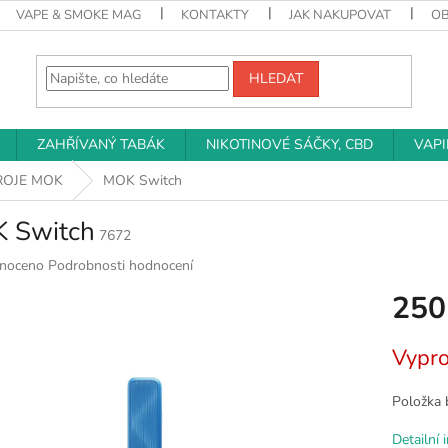
VAPE & SMOKE MAG
KONTAKTY
JAK NAKUPOVAT
O
HLEDAT
ZAHŘÍVANÝ TABÁK
NIKOTINOVÉ SÁČKY, CBD
VAP
ROJE MOK
MOK Switch
 Switch
7672
né
noceno
Podrobnosti hodnocení
ní
250
u
Měrná
Vypr
cena:
k.
Položka 
Detailní 