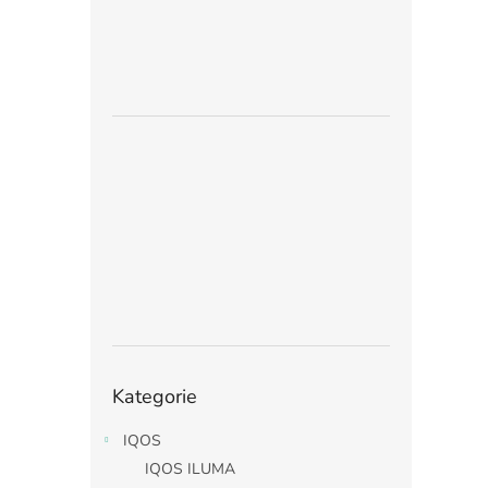
Přeskočit
Kategorie
kategorie
IQOS
IQOS ILUMA