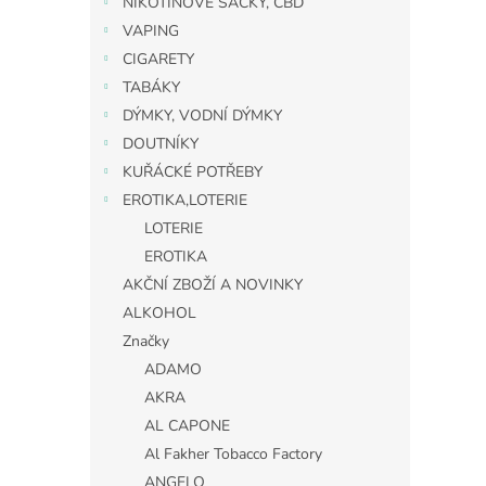
NIKOTINOVÉ SÁČKY, CBD
VAPING
CIGARETY
TABÁKY
DÝMKY, VODNÍ DÝMKY
DOUTNÍKY
KUŘÁCKÉ POTŘEBY
EROTIKA,LOTERIE
LOTERIE
EROTIKA
AKČNÍ ZBOŽÍ A NOVINKY
ALKOHOL
Značky
ADAMO
AKRA
AL CAPONE
Al Fakher Tobacco Factory
ANGELO