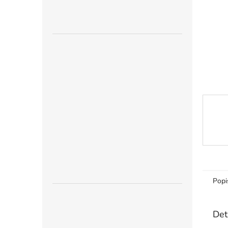
n
e
l
Popi
Det