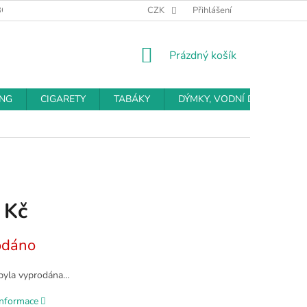
BCHODNÍ PODMÍNKY
PODMÍNKY OCHRANY OSOBNÍCH ÚDAJŮ
CZK
Přihlášení
NÁKUPNÍ
Prázdný košík
KOŠÍK
ING
CIGARETY
TABÁKY
DÝMKY, VODNÍ DÝMKY
 Kč
odáno
byla vyprodána…
informace