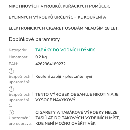
NIKOTINOVÝCH VÝROBKŮ, KUŘÁCKÝCH POMŮCEK,
BYLINNÝCH VÝROBKŮ URČENÝCH KE KOUŘENÍ A
ELEKTRONICKÝCH CIGARET OSOBÁM MLADŠÍM 18 LET.
Doplňkové parametry
Kategorie
:
TABÁKY DO VODNÍCH DÝMEK
Hmotnost
:
0.2 kg
EAN
:
4262364189272
?
Bezpečnostní
Kouření zabíjí - přestaňte nyní
upozornění
:
?
Bezpečnostní
TENTO VÝROBEK OBSAHUJE NIKOTIN A JE
upozornění
VYSOCE NÁVYKOVÝ
1
:
?
CIGARETY A TABÁKOVÉ VÝROBKY NELZE
Upozornění
ZASIÍLAT DO TAKOVÝCH VÝDEJNÍCH MÍST,
pro dopravu
:
KDE NENÍ MOŽNO OVĚŘIT VĚK