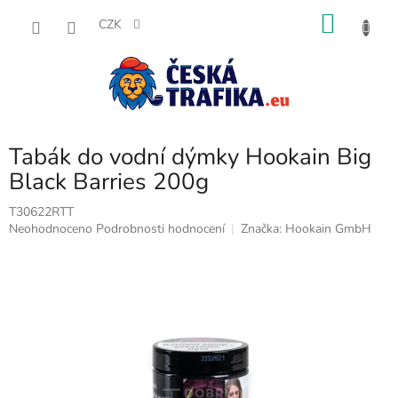
Přejít
NÁKU
na
CZK
obsah
KOŠÍK
Tabák do vodní dýmky Hookain Big
Black Barries 200g
T30622RTT
Průměrné
Neohodnoceno
Podrobnosti hodnocení
Značka:
Hookain GmbH
hodnocení
produktu
je
0,0
z
5
hvězdiček.