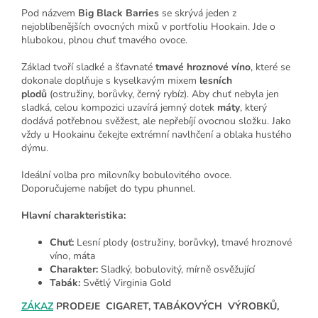
Pod názvem
Big Black Barries
se skrývá jeden z
nejoblíbenějších ovocných mixů v portfoliu Hookain. Jde o
hlubokou, plnou chuť tmavého ovoce.
Základ tvoří sladké a šťavnaté
tmavé hroznové víno
, které se
dokonale doplňuje s kyselkavým mixem
lesních
plodů
(ostružiny, borůvky, černý rybíz). Aby chuť nebyla jen
sladká, celou kompozici uzavírá jemný dotek
máty
, který
dodává potřebnou svěžest, ale nepřebíjí ovocnou složku. Jako
vždy u Hookainu čekejte extrémní navlhčení a oblaka hustého
dýmu.
Ideální volba pro milovníky bobulovitého ovoce.
Doporučujeme nabíjet do typu phunnel.
Hlavní charakteristika:
Chuť:
Lesní plody (ostružiny, borůvky), tmavé hroznové
víno, máta
Charakter:
Sladký, bobulovitý, mírně osvěžující
Tabák:
Světlý Virginia Gold
ZÁKAZ
PRODEJE CIGARET, TABÁKOVÝCH VÝROBKŮ,