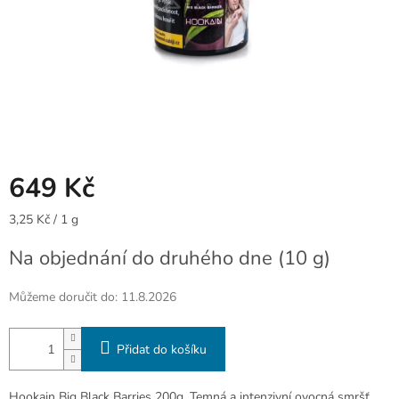
649 Kč
Měrná
3,25 Kč / 1 g
cena:
Na objednání do druhého dne
(10 g)
Můžeme doručit do:
11.8.2026
Přidat do košíku
Hookain Big Black Barries 200g. Temná a intenzivní ovocná smršť.