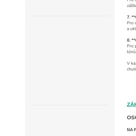
zážit
7. *
Pro 
a ukl
8. *
Pro 
tónů
V ka
chut
ZÁ
OS
NA 