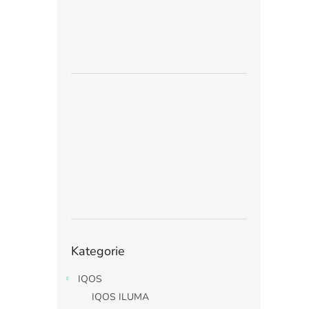
Přeskočit
Kategorie
kategorie
IQOS
IQOS ILUMA