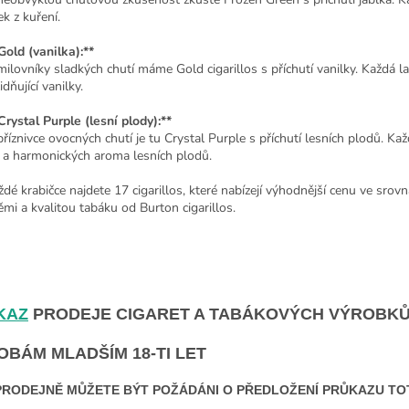
ek z kuření.
*Gold (vanilka):**
milovníky sladkých chutí máme Gold cigarillos s příchutí vanilky. Každá
idňující vanilky.
*Crystal Purple (lesní plody):**
příznivce ovocných chutí je tu Crystal Purple s příchutí lesních plodů.
 a harmonických aroma lesních plodů.
ždé krabičce najdete 17 cigarillos, které nabízejí výhodnější cenu ve srov
ěmi a kvalitou tabáku od Burton cigarillos.
KAZ
PRODEJE CIGARET A TABÁKOVÝCH VÝROBK
OBÁM MLADŠÍM 18-TI LET
PRODEJNĚ MŮŽETE BÝT POŽÁDÁNI O PŘEDLOŽENÍ PRŮKAZU TO