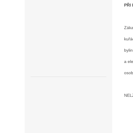
PŘI
Záka
kuřá
byli
a el
osob
NEL