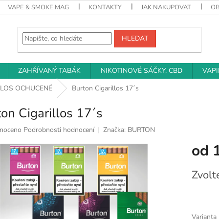
VAPE & SMOKE MAG
KONTAKTY
JAK NAKUPOVAT
O
HLEDAT
ZAHŘÍVANÝ TABÁK
NIKOTINOVÉ SÁČKY, CBD
VAP
LLOS OCHUCENÉ
Burton Cigarillos 17´s
on Cigarillos 17´s
né
noceno
Podrobnosti hodnocení
Značka:
BURTON
ní
od
u
Měrná
Zvolt
cena:
k.
Varianta