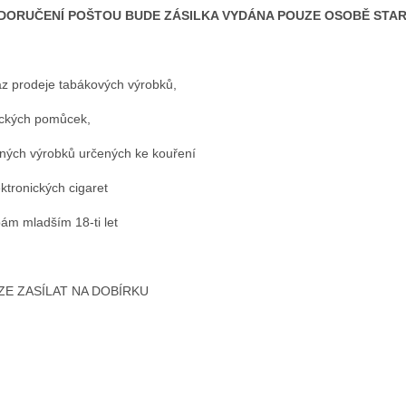
 DORUČENÍ POŠTOU BUDE ZÁSILKA VYDÁNA POUZE OSOBĚ STARŠ
z prodeje tabákových výrobků,
ckých pomůcek,
nných výrobků určených ke kouření
ektronických cigaret
ám mladším 18-ti let
ZE ZASÍLAT NA DOBÍRKU