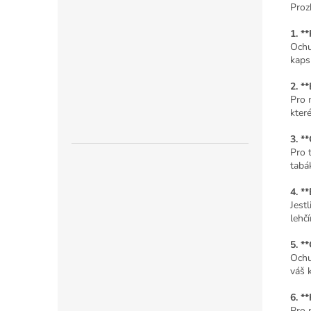
Proz
1. *
Ochu
kaps
2. *
Pro 
kter
3. **
Pro t
tabá
4. **
Jestl
lehč
5. *
Ochu
váš k
6. *
Pro 