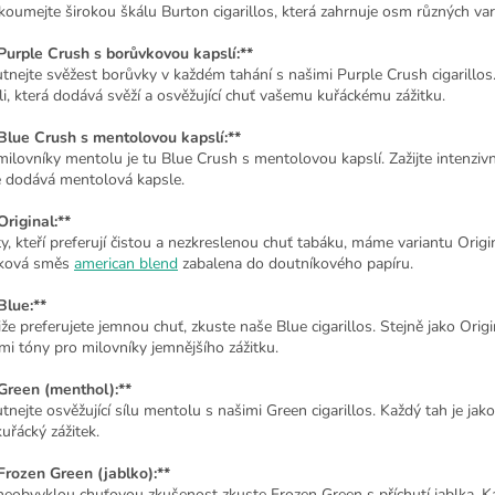
koumejte širokou škálu Burton cigarillos, která zahrnuje osm různých var
*Purple Crush s borůvkovou kapslí:**
tnejte svěžest borůvky v každém tahání s našimi Purple Crush cigarillo
li, která dodává svěží a osvěžující chuť vašemu kuřáckému zážitku.
*Blue Crush s mentolovou kapslí:**
milovníky mentolu je tu Blue Crush s mentolovou kapslí. Zažijte intenzivní
é dodává mentolová kapsle.
Original:**
y, kteří preferují čistou a nezkreslenou chuť tabáku, máme variantu Origin
ková směs
american blend
zabalena do doutníkového papíru.
Blue:**
iže preferujete jemnou chuť, zkuste naše Blue cigarillos. Stejně jako Origi
ími tóny pro milovníky jemnějšího zážitku.
*Green (menthol):**
tnejte osvěžující sílu mentolu s našimi Green cigarillos. Každý tah je jako
uřácký zážitek.
*Frozen Green (jablko):**
neobvyklou chuťovou zkušenost zkuste Frozen Green s příchutí jablka. Kaž