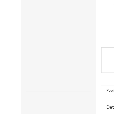
n
e
l
Popi
Det