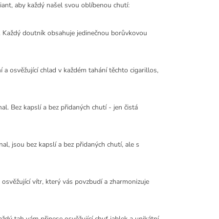
iant, aby každý našel svou oblíbenou chutí:
s. Každý doutník obsahuje jedinečnou borůvkovou
 a osvěžující chlad v každém tahání těchto cigarillos,
al. Bez kapslí a bez přidaných chutí - jen čistá
nal, jsou bez kapslí a bez přidaných chutí, ale s
 osvěžující vítr, který vás povzbudí a zharmonizuje
dý tah vám přinese osvěžující chuť jablek a unikátní