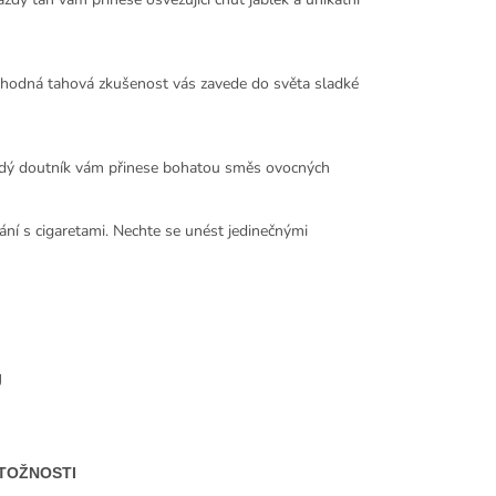
 lahodná tahová zkušenost vás zavede do světa sladké
 Každý doutník vám přinese bohatou směs ovocných
nání s cigaretami. Nechte se unést jedinečnými
Ů
TOŽNOSTI