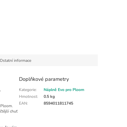
Ostatní informace
Doplňkové parametry
,
Kategorie
:
Náplně Evo pro Ploom
Hmotnost
:
0.5 kg
EAN
:
8594011811745
í Ploom.
čtější chuť