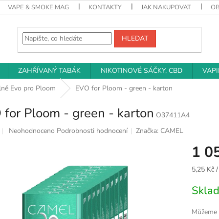
VAPE & SMOKE MAG
KONTAKTY
JAK NAKUPOVAT
O
HLEDAT
ZAHŘÍVANÝ TABÁK
NIKOTINOVÉ SÁČKY, CBD
VAP
lně Evo pro Ploom
EVO for Ploom - green - karton
for Ploom - green - karton
O37411A4
Průměrné
Neohodnoceno
Podrobnosti hodnocení
Značka:
CAMEL
hodnocení
1 0
produktu
je
0,0
Měrná
5,25 Kč /
z
cena:
5
Skla
hvězdiček.
Můžeme d