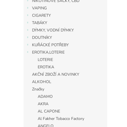
NIKOTINOVÉ SÁČKY, CBD
VAPING
CIGARETY
TABÁKY
DÝMKY, VODNÍ DÝMKY
DOUTNÍKY
KUŘÁCKÉ POTŘEBY
EROTIKA,LOTERIE
LOTERIE
EROTIKA
AKČNÍ ZBOŽÍ A NOVINKY
ALKOHOL
Značky
ADAMO
AKRA
AL CAPONE
Al Fakher Tobacco Factory
ANGELO