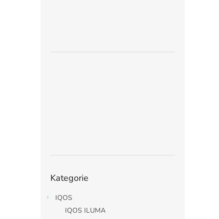
Přeskočit
Kategorie
kategorie
IQOS
IQOS ILUMA