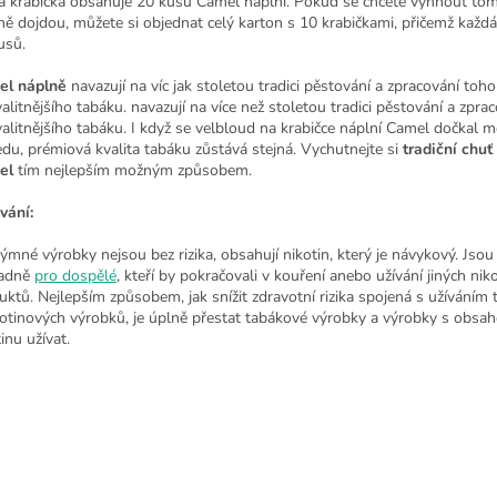
a krabička obsahuje 20 kusů Camel náplní. Pokud se chcete vyhnout to
ně dojdou, můžete si objednat celý karton s 10 krabičkami, přičemž každ
usů.
l náplně
navazují na víc jak stoletou tradici pěstování a zpracování toho
alitnějšího tabáku. navazují na více než stoletou tradici pěstování a zpra
valitnějšího tabáku. I když se velbloud na krabičce
náplní Camel
dočkal m
edu, prémiová kvalita tabáku zůstává stejná. Vychutnejte si
tradiční chuť
el
tím nejlepším možným způsobem.
vání:
ýmné výrobky nejsou bez rizika, obsahují nikotin, který je návykový. Jsou
radně
pro dospělé
, kteří by pokračovali v kouření anebo užívání jiných nik
uktů. Nejlepším způsobem, jak snížit zdravotní rizika spojená s užíváním
kotinových výrobků, je úplně přestat tabákové výrobky a výrobky s obsa
inu užívat.