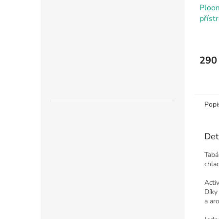
Ploom
příst
290
Popi
Det
Tabá
chla
Acti
Díky 
a ar