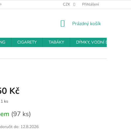
BCHODNÍ PODMÍNKY
PODMÍNKY OCHRANY OSOBNÍCH ÚDAJŮ
CZK
Přihlášení
NÁKUPNÍ
Prázdný košík
KOŠÍK
ING
CIGARETY
TABÁKY
DÝMKY, VODNÍ DÝMKY
50 Kč
 1 ks
dem
(97 ks)
oručit do:
12.8.2026