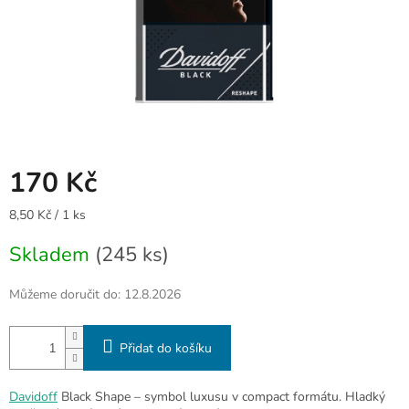
170 Kč
Měrná
8,50 Kč / 1 ks
cena:
Skladem
(245 ks)
Můžeme doručit do:
12.8.2026
Přidat do košíku
Davidoff
Black Shape – symbol luxusu v compact formátu. Hladký