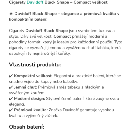
Cigarety
Davidoff
Black Shape – Compact velikost
🔥
Davidoff Black Shape – elegance a prémiová kvalita v
kompaktním balení!
Cigarety
Davidoff Black Shape
jsou symbolem luxusu a
stylu. Díky své velikosti
Compact
přinášejí moderní a
pohodlný formát, který je ideální pro každodenní použití. Tyto
cigarety se vyznačují jemnou a vyváženou chutí tabáku, která
uspokojí i ty nejnáročnější kuřáky.
Vlastnosti produktu:
✔️
Kompaktní velikost:
Elegantní a praktické balení, které se
snadno vejde do kapsy nebo kabelky.
✔️
Jemná chuť:
Prémiová směs tabáku s hladkým a
vyváženým kouřem.
✔️
Moderní design:
Stylové černé balení, které zaujme svou
elegancí.
✔️
Prémiová kvalita:
Značka Davidoff garantuje vysokou
kvalitu a výjimečný zážitek.
Obsah balení: