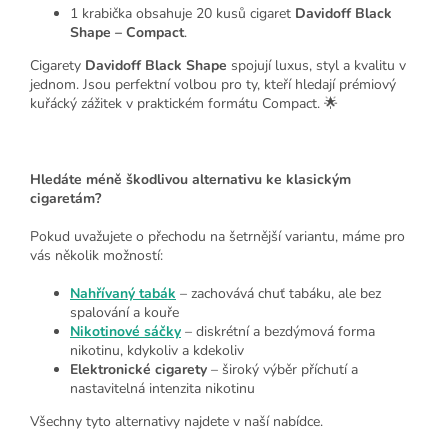
1 krabička obsahuje 20 kusů cigaret
Davidoff Black
Shape – Compact
.
Cigarety
Davidoff Black Shape
spojují luxus, styl a kvalitu v
jednom. Jsou perfektní volbou pro ty, kteří hledají prémiový
kuřácký zážitek v praktickém formátu Compact. 🌟
Hledáte méně škodlivou alternativu ke klasickým
cigaretám?
Pokud uvažujete o přechodu na šetrnější variantu, máme pro
vás několik možností:
Nahřívaný tabák
– zachovává chuť tabáku, ale bez
spalování a kouře
Nikotinové sáčky
– diskrétní a bezdýmová forma
nikotinu, kdykoliv a kdekoliv
Elektronické cigarety
– široký výběr příchutí a
nastavitelná intenzita nikotinu
Všechny tyto alternativy najdete v naší nabídce.