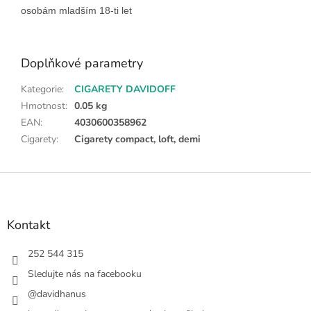
osobám mladším 18-ti let
Doplňkové parametry
Kategorie
:
CIGARETY DAVIDOFF
Hmotnost
:
0.05 kg
EAN
:
4030600358962
Cigarety
:
Cigarety compact, loft, demi
Z
á
p
a
Kontakt
t
í
252 544 315
Sledujte nás na facebooku
@davidhanus