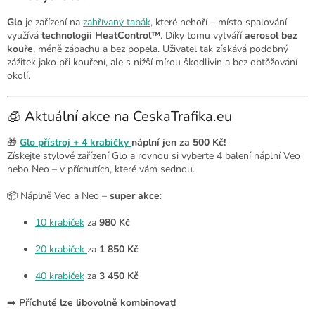
Glo
je zařízení na
zahřívaný tabák
, které nehoří – místo spalování
využívá
technologii HeatControl™
. Díky tomu vytváří
aerosol bez
kouře
, méně zápachu a bez popela. Uživatel tak získává podobný
zážitek jako při kouření, ale s nižší mírou škodlivin a bez obtěžování
okolí.
🧊 Aktuální akce na CeskaTrafika.eu
🎁
Glo přístroj + 4 krabičky
náplní jen za 500 Kč!
Získejte stylové zařízení Glo a rovnou si vyberte 4 balení náplní Veo
nebo Neo – v příchutích, které vám sednou.
📦 Náplně Veo a Neo –
super akce
:
10 krabiček
za
980 Kč
20 krabiček
za
1 850 Kč
40 krabiček
za
3 450 Kč
➡️
Příchutě lze libovolně kombinovat!