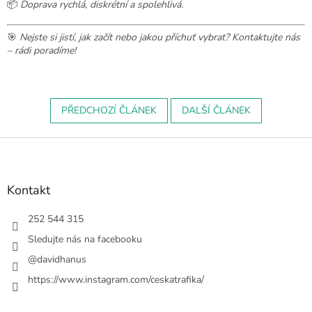
📦
Doprava rychlá, diskrétní a spolehlivá.
🎯
Nejste si jistí, jak začít nebo jakou příchuť vybrat? Kontaktujte nás
– rádi poradíme!
PŘEDCHOZÍ ČLÁNEK
DALŠÍ ČLÁNEK
Z
á
p
a
Kontakt
t
í
252 544 315
Sledujte nás na facebooku
@davidhanus
https://www.instagram.com/ceskatrafika/