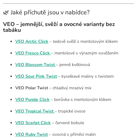
🌿 Jaké příchutě jsou v nabídce?
VEO – jemnější, svěží a ovocné varianty bez
tabáku
VEO Arctic Click
– ledově svěží s mentolovým klikem
VEO Fresco Click
– mentolové s výrazným osvěžením
VEO Blossom Twist
– jemně květinová
VEO Sour Pink Twist
– kyselkavé maliny s twistem
VEO Polar Twist
– chladivý mrazivý mix
VEO Purple Click
– borůvka s mentolovým klikem
VEO Tropical Twist
– tropické ovoce
VEO Scarlet Click
– červené bobule
VEO Ruby Twist
– ovocná s příměsí malin