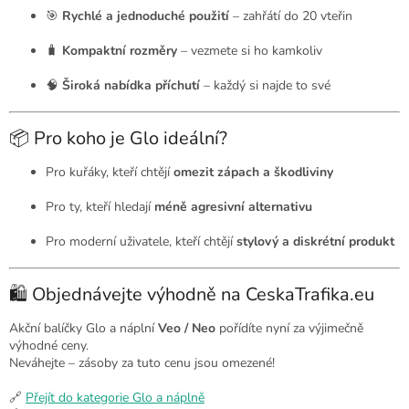
🎯
Rychlé a jednoduché použití
– zahřátí do 20 vteřin
🧳
Kompaktní rozměry
– vezmete si ho kamkoliv
🧠
Široká nabídka příchutí
– každý si najde to své
📦 Pro koho je Glo ideální?
Pro kuřáky, kteří chtějí
omezit zápach a škodliviny
Pro ty, kteří hledají
méně agresivní alternativu
Pro moderní uživatele, kteří chtějí
stylový a diskrétní produkt
🛍️ Objednávejte výhodně na CeskaTrafika.eu
Akční balíčky Glo a náplní
Veo / Neo
pořídíte nyní za výjimečně
výhodné ceny.
Neváhejte – zásoby za tuto cenu jsou omezené!
🔗
Přejít do kategorie Glo a náplně