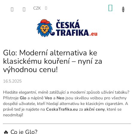
Přejít
NÁKU
na
CZK
obsah
KOŠÍK
Glo: Moderní alternativa ke
klasickému kouření – nyní za
výhodnou cenu!
16.5.2025
Hledáte elegantní, méně zatěžující a moderní způsob užívání tabáku?
Přístroje
Glo
a náplně
Veo
a
Neo
jsou skvělou volbou pro všechny
dospělé uživatele, kteří hledají alternativu ke klasickým cigaretám. A
právě teď je najdete na
CeskaTrafika.eu
za
akční ceny
, které se
neodmítají!
🔥 Co je Glo?