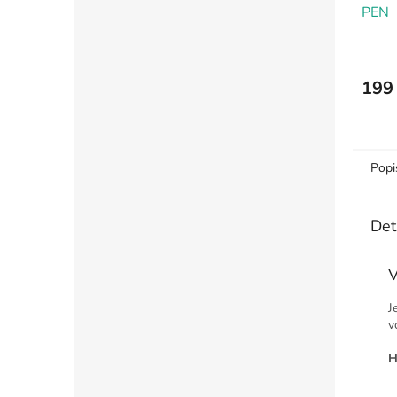
PEN
199
Popi
Det
V
J
v
H