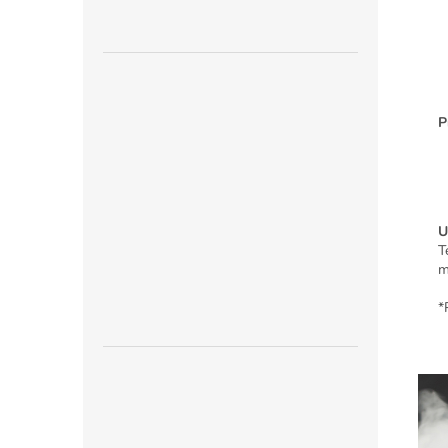
P
U
T
m
*