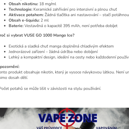
Obsah nikotinu:
18 mg/ml
Technologie:
Keramické zahřívání pro intenzivní a plnou chuť
Aktivace potahem:
Žádná tlačítka ani nastavování – stačí potáhnou
Obsah e-liquidu:
2 ml
Baterie:
Vestavěná o kapacitě 395 mAh, není potřeba dobíjet
roč si vybrat VUSE GO 1000 Mango Ice?
Exotická a sladká chuť manga doplněná chladivým efektem
Jednorázové zařízení – žádná údržba nebo dobíjení
Lehký a kompaktní design, ideální na cesty nebo každodenní použív
pozornění:
ento produkt obsahuje nikotin, který je vysoce návykovou látkou. Není u
imo dosah dětí.
Počet potahů se může lišit v závislosti na stylu používání.