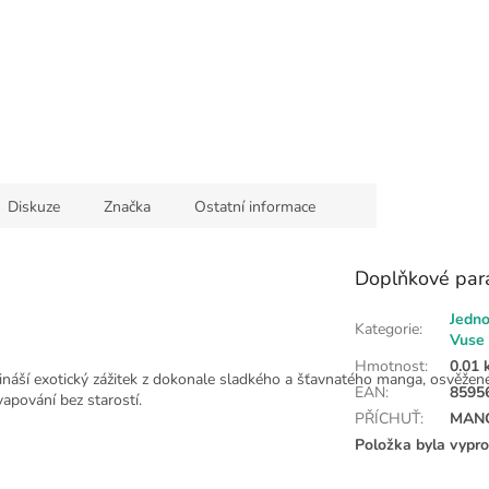
Diskuze
Značka
Ostatní informace
Doplňkové par
Jedno
Kategorie
:
Vuse
Hmotnost
:
0.01 
ináší exotický zážitek z dokonale sladkého a šťavnatého manga, osvěžen
EAN
:
8595
vapování bez starostí.
PŘÍCHUŤ
:
MAN
Položka byla vypr