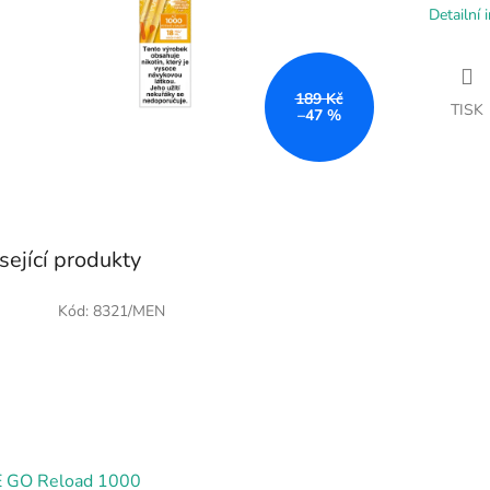
Detailní 
189 Kč
TISK
–47 %
sející produkty
Kód:
8321/MEN
 GO Reload 1000