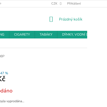
BCHODNÍ PODMÍNKY
PODMÍNKY OCHRANY OSOBNÍCH ÚDAJŮ
CZK
Přihlášení
NÁKUPNÍ
Prázdný košík
KOŠÍK
ING
CIGARETY
TABÁKY
DÝMKY, VODNÍ DÝMKY
08P
–47 %
Kč
odáno
byla vyprodána…