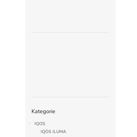
Přeskočit
Kategorie
kategorie
IQOS
IQOS ILUMA