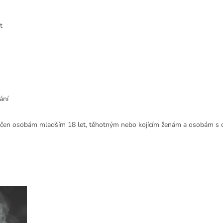
t
ání
rčen osobám mladším 18 let, těhotným nebo kojícím ženám a osobám s cit