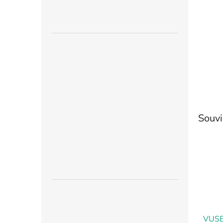
n
e
l
Souvi
VUSE