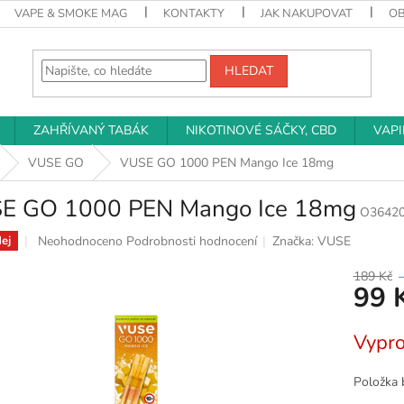
VAPE & SMOKE MAG
KONTAKTY
JAK NAKUPOVAT
O
HLEDAT
ZAHŘÍVANÝ TABÁK
NIKOTINOVÉ SÁČKY, CBD
VAP
VUSE GO
VUSE GO 1000 PEN Mango Ice 18mg
E GO 1000 PEN Mango Ice 18mg
O3642
Průměrné
Neohodnoceno
Podrobnosti hodnocení
Značka:
VUSE
ej
hodnocení
produktu
189 Kč
99 
je
0,0
z
Měrná
Vypr
5
cena:
hvězdiček.
Položka 