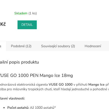
Skladem
(1 ks)
 Kč
DETAIL
s
Podobné (12)
Související soubory (2)
Hodnocení
ailní popis produktu
USE GO 1000 PEN Mango Ice 18mg
ednorázová elektronická cigareta
VUSE GO 1000
v příchuti
Mango Ice
př
olba pro milovníky tropických chutí, kteří hledají jednoduché a pohodlné 
lavní vlastnosti:
Počet potahů:
Až 1000 potahů*