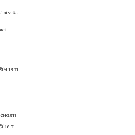
deální volbu
uti –
ÍM 18-TI
OŽNOSTI
 18-TI