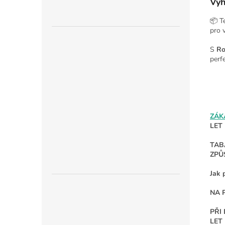
Výh
📦 T
pro 
S
Ro
perfe
ZÁK
LET
TAB
ZPŮ
Jak 
NA 
PŘI
LET