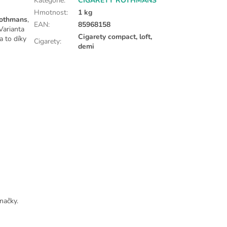
Kategorie
:
CIGARETY ROTHMANS
Hmotnost
:
1 kg
othmans
,
EAN
:
85968158
Varianta
Cigarety compact, loft,
a to díky
Cigarety
:
demi
načky.