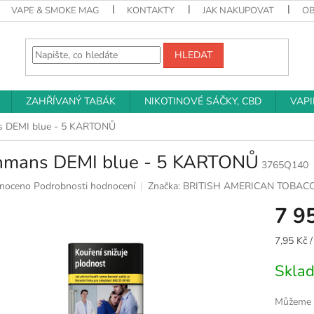
VAPE & SMOKE MAG
KONTAKTY
JAK NAKUPOVAT
O
HLEDAT
ZAHŘÍVANÝ TABÁK
NIKOTINOVÉ SÁČKY, CBD
VAP
 DEMI blue - 5 KARTONŮ
hmans DEMI blue - 5 KARTONŮ
3765Q140
né
noceno
Podrobnosti hodnocení
Značka:
BRITISH AMERICAN TOBAC
ní
7 9
u
Měrná
7,95 Kč /
cena:
Skla
k.
Můžeme d