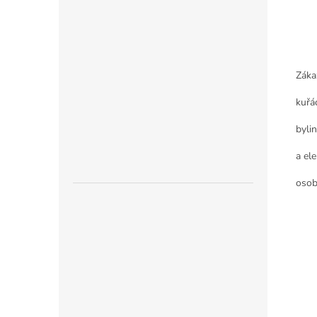
Záka
kuřá
byli
a ele
osob