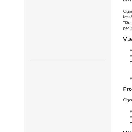
ROT
Ciga
kter
"Dem
pečl
Vla
Pro
Ciga