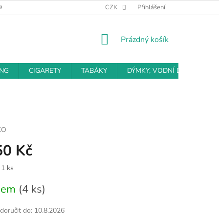
BCHODNÍ PODMÍNKY
PODMÍNKY OCHRANY OSOBNÍCH ÚDAJŮ
CZK
Přihlášení
NÁKUPNÍ
Prázdný košík
KOŠÍK
ING
CIGARETY
TABÁKY
DÝMKY, VODNÍ DÝMKY
CO
50 Kč
 1 ks
dem
(4 ks)
oručit do:
10.8.2026