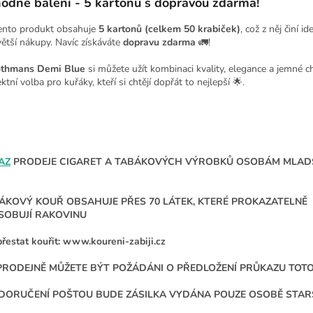
odné balení - 5 kartonů s dopravou zdarma!
ento produkt obsahuje
5 kartonů (celkem 50 krabiček)
, což z něj činí i
větší nákupy. Navíc získáváte
dopravu zdarma
🚛!
thmans Demi Blue
si můžete užít kombinaci kvality, elegance a jemné ch
ktní volba pro kuřáky, kteří si chtějí dopřát to nejlepší 🌟.
AZ
PRODEJE CIGARET A TABÁKOVÝCH VÝROBKŮ OSOBÁM MLADŠ
ÁKOVÝ KOUŘ OBSAHUJE PŘES 70 LÁTEK, KTERÉ PROKAZATELNĚ
SOBUJÍ RAKOVINU
přestat kouřit: www.koureni-zabiji.cz
PRODEJNĚ MŮŽETE BÝT POŽÁDÁNI O PŘEDLOŽENÍ PRŮKAZU TOT
 DORUČENÍ POŠTOU BUDE ZÁSILKA VYDÁNA POUZE OSOBĚ STARŠÍ