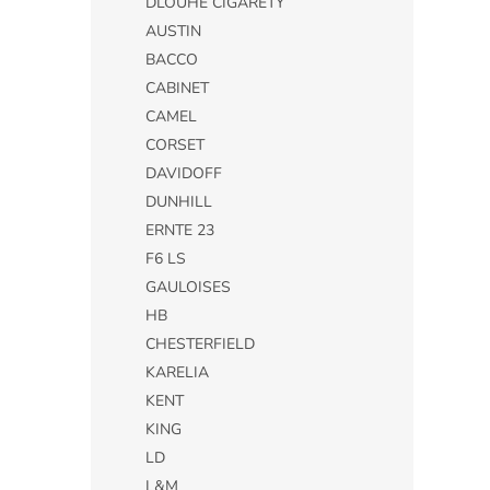
DLOUHÉ CIGARETY
AUSTIN
BACCO
CABINET
CAMEL
CORSET
DAVIDOFF
DUNHILL
ERNTE 23
F6 LS
GAULOISES
HB
CHESTERFIELD
KARELIA
KENT
KING
LD
L&M