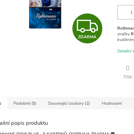
Z
Rothman
značky
R
ZDARMA
D
kvalitní
Detailní 
A
TISK
R
M
s
Podobné (5)
Související soubory (2)
Hodnocení
ailní popis produktu
A