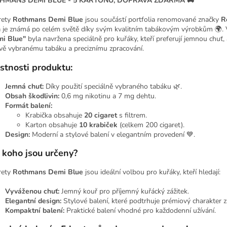
HMANS DEMI BLUE - 5 KARTONŮ, DOPRAVA ZDARMA 🚚
rety
Rothmans Demi Blue
jsou součástí portfolia renomované značky
R
á je známá po celém světě díky svým kvalitním tabákovým výrobkům 🌍. 
i Blue"
byla navržena speciálně pro kuřáky, kteří preferují jemnou chuť, 
ivě vybranému tabáku a preciznímu zpracování.
stnosti produktu:
Jemná chuť:
Díky použití speciálně vybraného tabáku 🌿.
Obsah škodlivin:
0,6 mg nikotinu a 7 mg dehtu.
Formát balení:
Krabička obsahuje
20 cigaret
s filtrem.
Karton obsahuje
10 krabiček
(celkem 200 cigaret).
Design:
Moderní a stylové balení v elegantním provedení 💙.
 koho jsou určeny?
rety
Rothmans Demi Blue
jsou ideální volbou pro kuřáky, kteří hledají:
Vyváženou chuť:
Jemný kouř pro příjemný kuřácký zážitek.
Elegantní design:
Stylové balení, které podtrhuje prémiový charakter z
Kompaktní balení:
Praktické balení vhodné pro každodenní užívání.