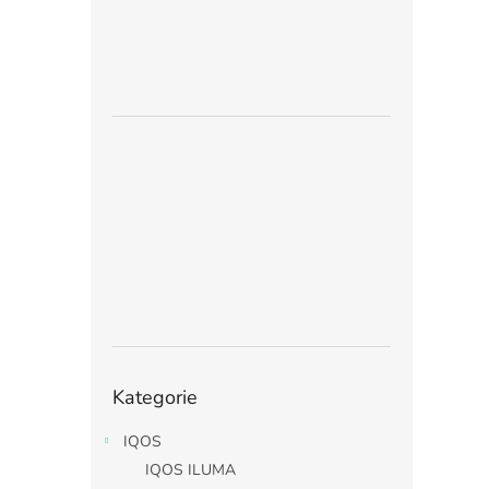
Přeskočit
Kategorie
kategorie
IQOS
IQOS ILUMA