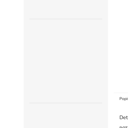
n
e
l
Popi
Det