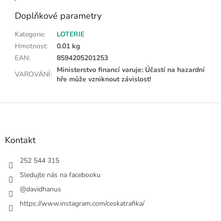
Doplňkové parametry
Kategorie
:
LOTERIE
Hmotnost
:
0.01 kg
EAN
:
8594205201253
Ministerstvo financí varuje: Účastí na hazardní
VAROVÁNÍ
:
hře může vzniknout závislost!
Z
á
p
a
Kontakt
t
í
252 544 315
Sledujte nás na facebooku
@davidhanus
https://www.instagram.com/ceskatrafika/