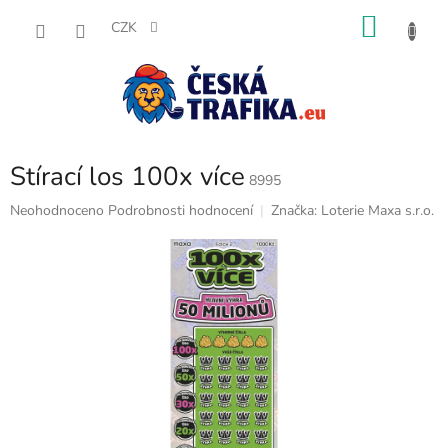
Přejít
NÁKU
na
CZK
obsah
KOŠÍK
Stírací los 100x více
8995
Průměrné
Neohodnoceno
Podrobnosti hodnocení
Značka:
Loterie Maxa s.r.o.
hodnocení
produktu
je
0,0
z
5
hvězdiček.