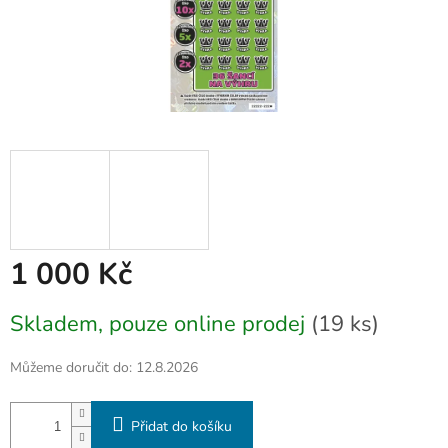
1 000 Kč
Měrná
Skladem, pouze online prodej
(19 ks)
cena:
Můžeme doručit do:
12.8.2026
Přidat do košíku