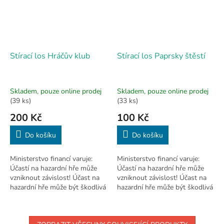
Stírací los Hráčův klub
Stírací los Paprsky štěstí
Skladem, pouze online prodej
Skladem, pouze online prodej
(39 ks)
(33 ks)
200 Kč
100 Kč
Do košíku
Do košíku
Ministerstvo financí varuje:
Ministerstvo financí varuje:
Účastí na hazardní hře může
Účastí na hazardní hře může
vzniknout závislost! Účast na
vzniknout závislost! Účast na
hazardní hře může být škodlivá
hazardní hře může být škodlivá
a je zakázána osobám mladším
a je zakázána osobám mladším
18 let.
18 let.