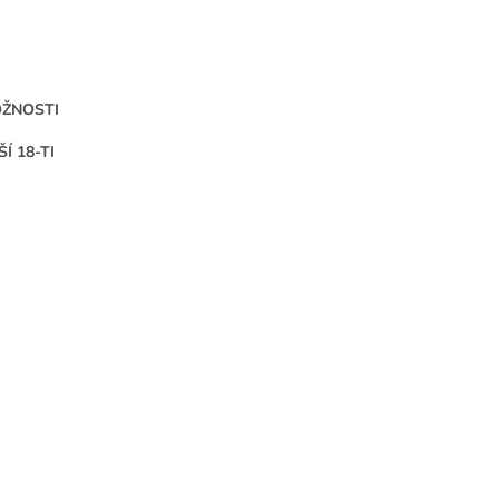
OŽNOSTI
 18-TI