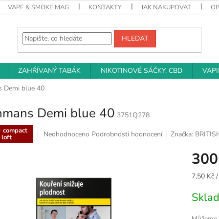
VAPE & SMOKE MAG
KONTAKTY
JAK NAKUPOVAT
O
HLEDAT
ZAHŘÍVANÝ TABÁK
NIKOTINOVÉ SÁČKY, CBD
VAP
 Demi blue 40
hmans Demi blue 40
3751Q278
- compact
Průměrné
Neohodnoceno
Podrobnosti hodnocení
Značka:
BRITI
 loft
hodnocení
produktu
300
je
0,0
Měrná
7,50 Kč /
z
cena:
5
Skla
hvězdiček.
Můžeme d