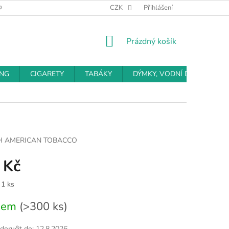
BCHODNÍ PODMÍNKY
PODMÍNKY OCHRANY OSOBNÍCH ÚDAJŮ
CZK
Přihlášení
NÁKUPNÍ
Prázdný košík
KOŠÍK
ING
CIGARETY
TABÁKY
DÝMKY, VODNÍ DÝMKY
SH AMERICAN TOBACCO
 Kč
 1 ks
dem
(>300 ks)
oručit do:
12.8.2026