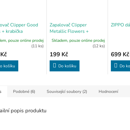
ovač Clipper Good
Zapalovač Clipper
ZIPPO dá
 + krabička
Metallic Flowers +
krabička
em, pouze online prodej
Skladem, pouze online prodej
(11 ks)
(12 ks)
 Kč
199 Kč
699 Kč
o košíku
Do košíku
Do ko
s
Podobné (6)
Související soubory (2)
Hodnocení
ailní popis produktu