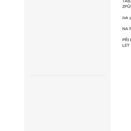
TAB
ZPŮ
Jak 
NA 
PŘI
LET