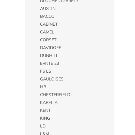
DLOUHÉ CIGARETY
AUSTIN
BACCO
CABINET
CAMEL
CORSET
DAVIDOFF
DUNHILL
ERNTE 23
F6 LS
GAULOISES
HB
CHESTERFIELD
KARELIA
KENT
KING
LD
L&M