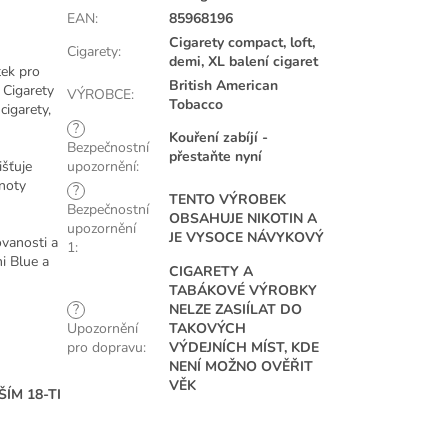
EAN
:
85968196
Cigarety compact, loft,
Cigarety
:
demi, XL balení cigaret
tek pro
British American
 Cigarety
VÝROBCE
:
Tobacco
igarety,
?
Kouření zabíjí -
Bezpečnostní
přestaňte nyní
išťuje
upozornění
:
dnoty
?
TENTO VÝROBEK
Bezpečnostní
OBSAHUJE NIKOTIN A
upozornění
JE VYSOCE NÁVYKOVÝ
ovanosti a
1
:
i Blue a
CIGARETY A
TABÁKOVÉ VÝROBKY
?
NELZE ZASIÍLAT DO
Upozornění
TAKOVÝCH
pro dopravu
:
VÝDEJNÍCH MÍST, KDE
NENÍ MOŽNO OVĚŘIT
VĚK
ÍM 18-TI