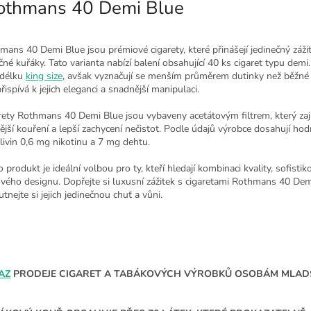
thmans 40 Demi Blue
mans 40 Demi Blue jsou prémiové cigarety, které přinášejí jedinečný záži
čné kuřáky. Tato varianta nabízí balení obsahující 40 ks cigaret typu demi.
 délku
king size
, avšak vyznačují se menším průměrem dutinky než běžné c
řispívá k jejich eleganci a snadnější manipulaci.
rety Rothmans 40 Demi Blue jsou vybaveny acetátovým filtrem, který zaj
ější kouření a lepší zachycení nečistot. Podle údajů výrobce dosahují ho
livin 0,6 mg nikotinu a 7 mg dehtu.
 produkt je ideální volbou pro ty, kteří hledají kombinaci kvality, sofistik
ového designu. Dopřejte si luxusní zážitek s cigaretami Rothmans 40 Dem
tnejte si jejich jedinečnou chuť a vůni.
AZ
PRODEJE CIGARET A TABÁKOVÝCH VÝROBKŮ OSOBÁM MLADŠ