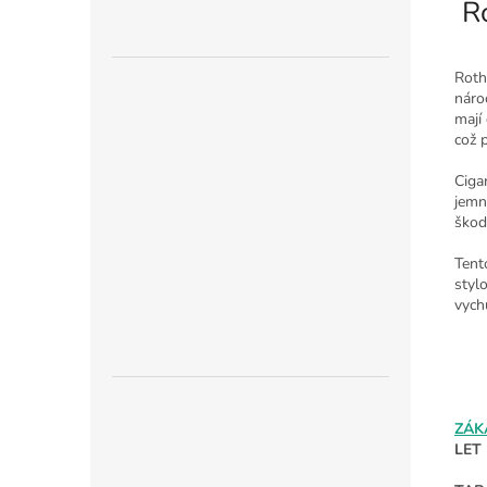
Ro
Roth
náro
mají
což p
Ciga
jemn
škod
Tento
styl
vychu
ZÁK
LET