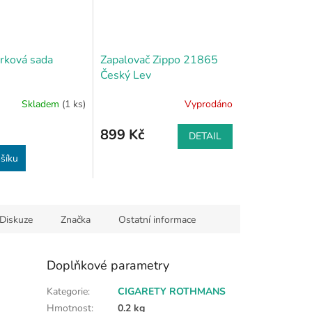
rková sada
Zapalovač Zippo 21865
Český Lev
Skladem
(1 ks)
Vyprodáno
899 Kč
DETAIL
šíku
Diskuze
Značka
Ostatní informace
Doplňkové parametry
Kategorie
:
CIGARETY ROTHMANS
Hmotnost
:
0.2 kg