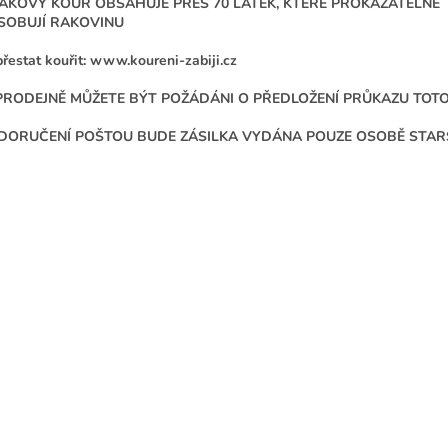
ÁKOVÝ KOUŘ OBSAHUJE PŘES 70 LÁTEK, KTERÉ PROKAZATELNĚ
SOBUJÍ RAKOVINU
přestat kouřit: www.koureni-zabiji.cz
PRODEJNĚ MŮŽETE BÝT POŽÁDÁNI O PŘEDLOŽENÍ PRŮKAZU TOT
 DORUČENÍ POŠTOU BUDE ZÁSILKA VYDÁNA POUZE OSOBĚ STARŠÍ