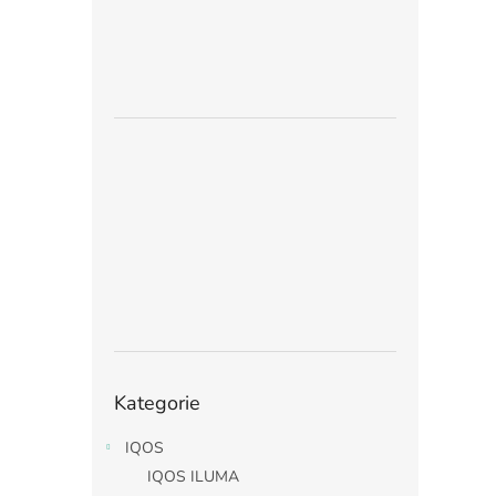
Přeskočit
Kategorie
kategorie
IQOS
IQOS ILUMA