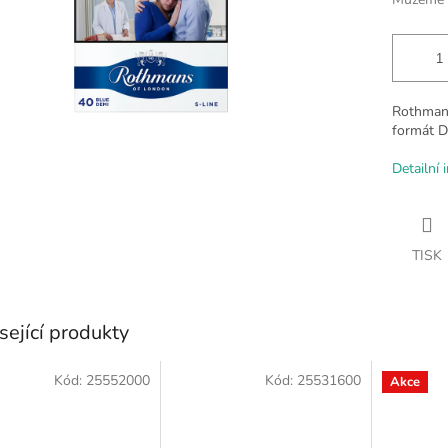
Rothmans
formát De
Detailní 
TISK
sející produkty
Kód:
25552000
Kód:
25531600
Akce